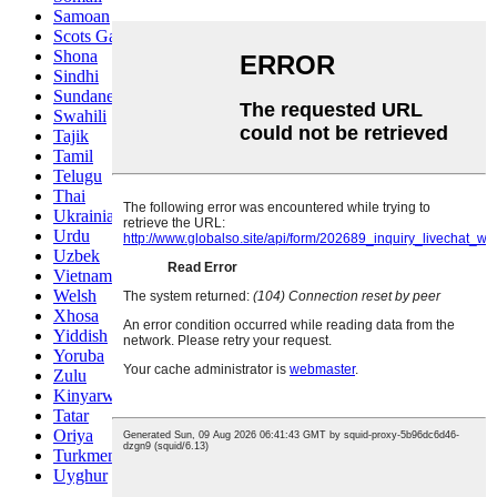
Samoan
Scots Gaelic
Shona
Sindhi
Sundanese
Swahili
Tajik
Tamil
Telugu
Thai
Ukrainian
Urdu
Uzbek
Vietnamese
Welsh
Xhosa
Yiddish
Yoruba
Zulu
Kinyarwanda
Tatar
Oriya
Turkmen
Uyghur