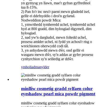
yn gymysg yn llawn, mae'r gyfran gyffredinol
tua 8-15%.
2) Pan fo'r inc neu'r paent mewn gludedd isel,
gellir ei ddefnyddio i droi'n gyfartal.
Nodweddion powdr Mica:
1, ymwrthedd tymheredd uchel, tymheredd uchel
hyd at 800 gradd, dim hylosgiad digymell, dim
hylosgiad.
2, nad yw'n dargludol, mewn foltedd uchel,
prosesu amlder uchel, ni fydd yn achosi'r risg o
wreichionen oherwydd codi tâl.
3, yn anhydawdd mewn dŵr, ond gellir ei
wasgaru mewn dŵr, sy'n addas ar gyfer prosesu
cynhyrchion sy'n seiliedig ar ddŵr.
ymholiad
manylder
minlliw cosmetig gradd sylfaen colur
eyeshadow pearl mica powdr pigment
minlliw cosmetig gradd sylfaen colur eyeshadow