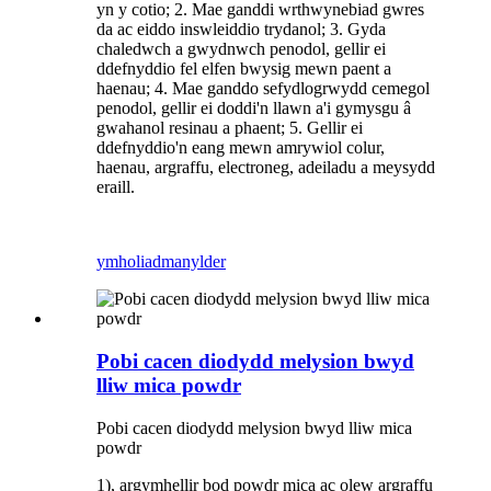
yn y cotio; 2. Mae ganddi wrthwynebiad gwres
da ac eiddo inswleiddio trydanol; 3. Gyda
chaledwch a gwydnwch penodol, gellir ei
ddefnyddio fel elfen bwysig mewn paent a
haenau; 4. Mae ganddo sefydlogrwydd cemegol
penodol, gellir ei doddi'n llawn a'i gymysgu â
gwahanol resinau a phaent; 5. Gellir ei
ddefnyddio'n eang mewn amrywiol colur,
haenau, argraffu, electroneg, adeiladu a meysydd
eraill.
ymholiad
manylder
Pobi cacen diodydd melysion bwyd
lliw mica powdr
Pobi cacen diodydd melysion bwyd lliw mica
powdr
1), argymhellir bod powdr mica ac olew argraffu