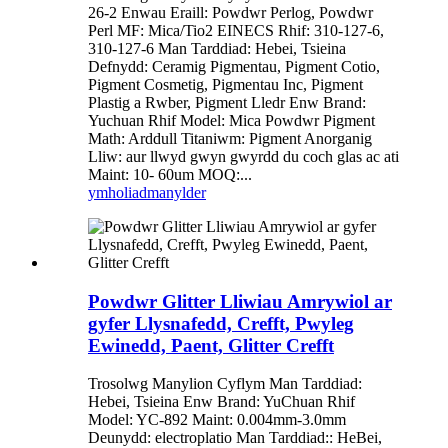
26-2 Enwau Eraill: Powdwr Perlog, Powdwr
Perl MF: Mica/Tio2 EINECS Rhif: 310-127-6,
310-127-6 Man Tarddiad: Hebei, Tsieina
Defnydd: Ceramig Pigmentau, Pigment Cotio,
Pigment Cosmetig, Pigmentau Inc, Pigment
Plastig a Rwber, Pigment Lledr Enw Brand:
Yuchuan Rhif Model: Mica Powdwr Pigment
Math: Arddull Titaniwm: Pigment Anorganig
Lliw: aur llwyd gwyn gwyrdd du coch glas ac ati
Maint: 10- 60um MOQ:...
ymholiad
manylder
Powdwr Glitter Lliwiau Amrywiol ar
gyfer Llysnafedd, Crefft, Pwyleg
Ewinedd, Paent, Glitter Crefft
Trosolwg Manylion Cyflym Man Tarddiad:
Hebei, Tsieina Enw Brand: YuChuan Rhif
Model: YC-892 Maint: 0.004mm-3.0mm
Deunydd: electroplatio Man Tarddiad:: HeBei,