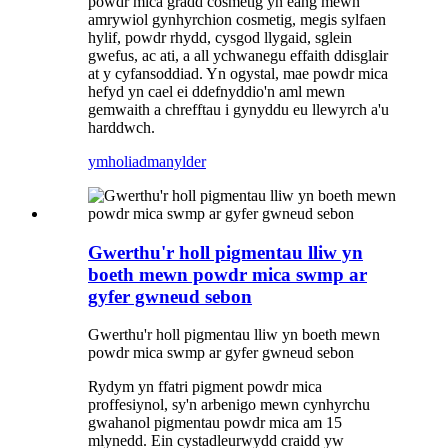
powdr mica gradd cosmetig yn eang mewn
amrywiol gynhyrchion cosmetig, megis sylfaen
hylif, powdr rhydd, cysgod llygaid, sglein
gwefus, ac ati, a all ychwanegu effaith ddisglair
at y cyfansoddiad. Yn ogystal, mae powdr mica
hefyd yn cael ei ddefnyddio'n aml mewn
gemwaith a chrefftau i gynyddu eu llewyrch a'u
harddwch.
ymholiad
manylder
Gwerthu'r holl pigmentau lliw yn
boeth mewn powdr mica swmp ar
gyfer gwneud sebon
Gwerthu'r holl pigmentau lliw yn boeth mewn
powdr mica swmp ar gyfer gwneud sebon
Rydym yn ffatri pigment powdr mica
proffesiynol, sy'n arbenigo mewn cynhyrchu
gwahanol pigmentau powdr mica am 15
mlynedd. Ein cystadleurwydd craidd yw