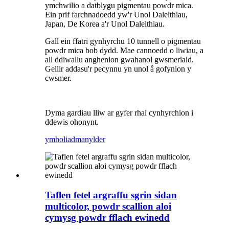
ymchwilio a datblygu pigmentau powdr mica.
Ein prif farchnadoedd yw'r Unol Daleithiau,
Japan, De Korea a'r Unol Daleithiau.
Gall ein ffatri gynhyrchu 10 tunnell o pigmentau
powdr mica bob dydd. Mae cannoedd o liwiau, a
all ddiwallu anghenion gwahanol gwsmeriaid.
Gellir addasu'r pecynnu yn unol â gofynion y
cwsmer.
Dyma gardiau lliw ar gyfer rhai cynhyrchion i
ddewis ohonynt.
ymholiad
manylder
Taflen fetel argraffu sgrin sidan
multicolor, powdr scallion aloi
cymysg powdr fflach ewinedd