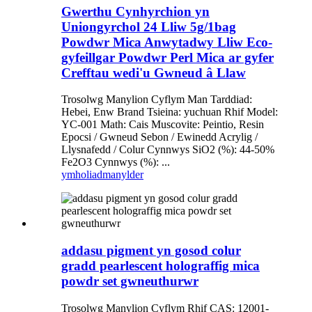
Gwerthu Cynhyrchion yn
Uniongyrchol 24 Lliw 5g/1bag
Powdwr Mica Anwytadwy Lliw Eco-
gyfeillgar Powdwr Perl Mica ar gyfer
Crefftau wedi'u Gwneud â Llaw
Trosolwg Manylion Cyflym Man Tarddiad:
Hebei, Enw Brand Tsieina: yuchuan Rhif Model:
YC-001 Math: Cais Muscovite: Peintio, Resin
Epocsi / Gwneud Sebon / Ewinedd Acrylig /
Llysnafedd / Colur Cynnwys SiO2 (%): 44-50%
Fe2O3 Cynnwys (%): ...
ymholiad
manylder
addasu pigment yn gosod colur
gradd pearlescent holograffig mica
powdr set gwneuthurwr
Trosolwg Manylion Cyflym Rhif CAS: 12001-