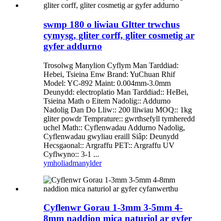
swmp 180 o liwiau Gltter trwchus
cymysg, gliter corff, gliter cosmetig ar
gyfer addurno
Trosolwg Manylion Cyflym Man Tarddiad:
Hebei, Tsieina Enw Brand: YuChuan Rhif
Model: YC-892 Maint: 0.004mm-3.0mm
Deunydd: electroplatio Man Tarddiad:: HeBei,
Tsieina Math o Eitem Nadolig:: Addurno
Nadolig Dan Do Lliw:: 200 lliwiau MOQ:: 1kg
gliter powdr Temprature:: gwrthsefyll tymheredd
uchel Math:: Cyflenwadau Addurno Nadolig,
Cyflenwadau gwyliau eraill Siâp: Deunydd
Hecsgaonal:: Argraffu PET:: Argraffu UV
Cyflwyno:: 3-1 ...
ymholiad
manylder
Cyflenwr Gorau 1-3mm 3-5mm 4-
8mm naddion mica naturiol ar gyfer