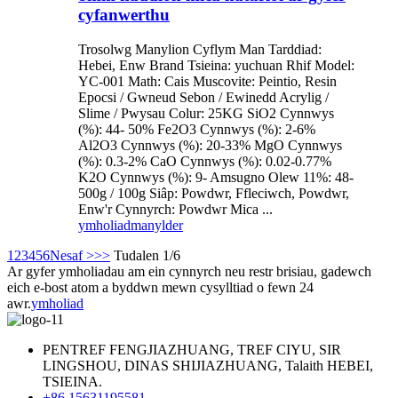
cyfanwerthu
Trosolwg Manylion Cyflym Man Tarddiad:
Hebei, Enw Brand Tsieina: yuchuan Rhif Model:
YC-001 Math: Cais Muscovite: Peintio, Resin
Epocsi / Gwneud Sebon / Ewinedd Acrylig /
Slime / Pwysau Colur: 25KG SiO2 Cynnwys
(%): 44- 50% Fe2O3 Cynnwys (%): 2-6%
Al2O3 Cynnwys (%): 20-33% MgO Cynnwys
(%): 0.3-2% CaO Cynnwys (%): 0.02-0.77%
K2O Cynnwys (%): 9- Amsugno Olew 11%: 48-
500g / 100g Siâp: Powdwr, Ffleciwch, Powdwr,
Enw'r Cynnyrch: Powdwr Mica ...
ymholiad
manylder
1
2
3
4
5
6
Nesaf >
>>
Tudalen 1/6
Ar gyfer ymholiadau am ein cynnyrch neu restr brisiau, gadewch
eich e-bost atom a byddwn mewn cysylltiad o fewn 24
awr.
ymholiad
PENTREF FENGJIAZHUANG, TREF CIYU, SIR
LINGSHOU, DINAS SHIJIAZHUANG, Talaith HEBEI,
TSIEINA.
+86 15631195581