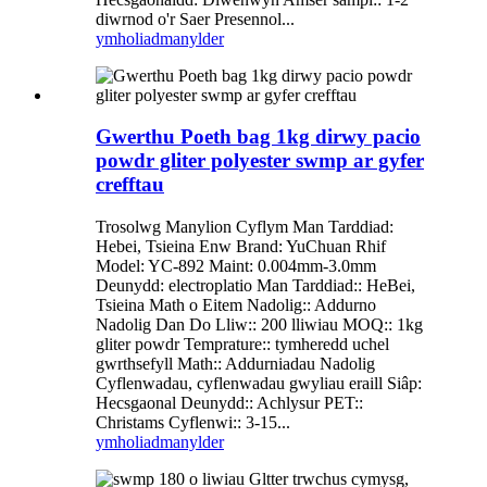
diwrnod o'r Saer Presennol...
ymholiad
manylder
Gwerthu Poeth bag 1kg dirwy pacio
powdr gliter polyester swmp ar gyfer
crefftau
Trosolwg Manylion Cyflym Man Tarddiad:
Hebei, Tsieina Enw Brand: YuChuan Rhif
Model: YC-892 Maint: 0.004mm-3.0mm
Deunydd: electroplatio Man Tarddiad:: HeBei,
Tsieina Math o Eitem Nadolig:: Addurno
Nadolig Dan Do Lliw:: 200 lliwiau MOQ:: 1kg
gliter powdr Temprature:: tymheredd uchel
gwrthsefyll Math:: Addurniadau Nadolig
Cyflenwadau, cyflenwadau gwyliau eraill Siâp:
Hecsgaonal Deunydd:: Achlysur PET::
Christams Cyflenwi:: 3-15...
ymholiad
manylder