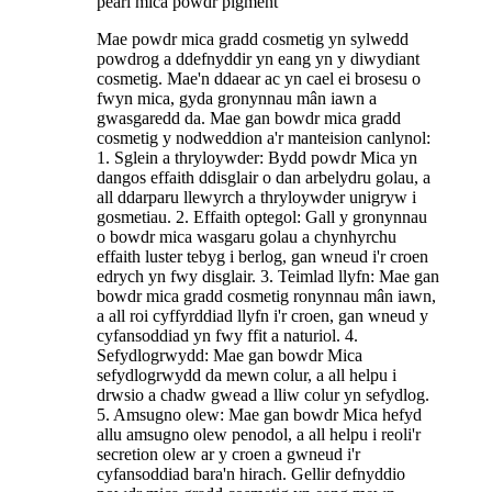
pearl mica powdr pigment
Mae powdr mica gradd cosmetig yn sylwedd
powdrog a ddefnyddir yn eang yn y diwydiant
cosmetig. Mae'n ddaear ac yn cael ei brosesu o
fwyn mica, gyda gronynnau mân iawn a
gwasgaredd da. Mae gan bowdr mica gradd
cosmetig y nodweddion a'r manteision canlynol:
1. Sglein a thryloywder: Bydd powdr Mica yn
dangos effaith ddisglair o dan arbelydru golau, a
all ddarparu llewyrch a thryloywder unigryw i
gosmetiau. 2. Effaith optegol: Gall y gronynnau
o bowdr mica wasgaru golau a chynhyrchu
effaith luster tebyg i berlog, gan wneud i'r croen
edrych yn fwy disglair. 3. Teimlad llyfn: Mae gan
bowdr mica gradd cosmetig ronynnau mân iawn,
a all roi cyffyrddiad llyfn i'r croen, gan wneud y
cyfansoddiad yn fwy ffit a naturiol. 4.
Sefydlogrwydd: Mae gan bowdr Mica
sefydlogrwydd da mewn colur, a all helpu i
drwsio a chadw gwead a lliw colur yn sefydlog.
5. Amsugno olew: Mae gan bowdr Mica hefyd
allu amsugno olew penodol, a all helpu i reoli'r
secretion olew ar y croen a gwneud i'r
cyfansoddiad bara'n hirach. Gellir defnyddio