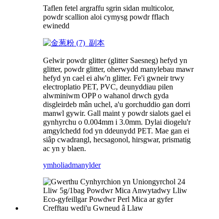
Taflen fetel argraffu sgrin sidan multicolor,
powdr scallion aloi cymysg powdr fflach
ewinedd
Gelwir powdr glitter (glitter Saesneg) hefyd yn
glitter, powdr glitter, oherwydd manylebau mawr
hefyd yn cael ei alw'n glitter. Fe'i gwneir trwy
electroplatio PET, PVC, deunyddiau pilen
alwminiwm OPP o wahanol drwch gyda
disgleirdeb mân uchel, a'u gorchuddio gan dorri
manwl gywir. Gall maint y powdr sialots gael ei
gynhyrchu o 0.004mm i 3.0mm. Dylai diogelu'r
amgylchedd fod yn ddeunydd PET. Mae gan ei
siâp cwadrangl, hecsagonol, hirsgwar, prismatig
ac yn y blaen.
ymholiad
manylder