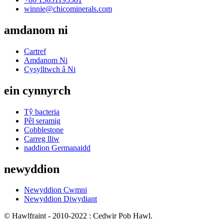
winnie@chicominerals.com
amdanom ni
Cartref
Amdanom Ni
Cysylltwch â Ni
ein cynnyrch
Tŷ bacteria
Pêl seramig
Cobblestone
Carreg lliw
naddion Germanaidd
newyddion
Newyddion Cwmni
Newyddion Diwydiant
© Hawlfraint - 2010-2022 : Cedwir Pob Hawl.