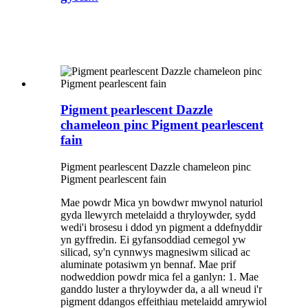
Pigment pearlescent Dazzle
chameleon pinc Pigment pearlescent
fain
Pigment pearlescent Dazzle chameleon pinc
Pigment pearlescent fain
Mae powdr Mica yn bowdwr mwynol naturiol
gyda llewyrch metelaidd a thryloywder, sydd
wedi'i brosesu i ddod yn pigment a ddefnyddir
yn gyffredin. Ei gyfansoddiad cemegol yw
silicad, sy'n cynnwys magnesiwm silicad ac
aluminate potasiwm yn bennaf. Mae prif
nodweddion powdr mica fel a ganlyn: 1. Mae
ganddo luster a thryloywder da, a all wneud i'r
pigment ddangos effeithiau metelaidd amrywiol