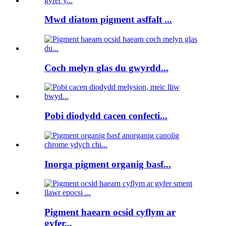
Mwd diatom pigment asffalt ...
Coch melyn glas du gwyrdd...
Pobi diodydd cacen confecti...
Inorga pigment organig basf...
Pigment haearn ocsid cyflym ar
gyfer...