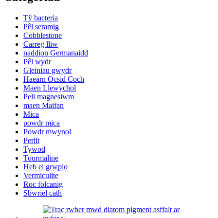
Tŷ bacteria
Pêl seramig
Cobblestone
Carreg lliw
naddion Germanaidd
Pêl wydr
Gleiniau gwydr
Haearn Ocsid Coch
Maen Llewychol
Peli magnesiwm
maen Maifan
Mica
powdr mica
Powdr mwynol
Perlit
Tywod
Tourmaline
Heb ei grwpio
Vermiculite
Roc folcanig
Sbwriel cath