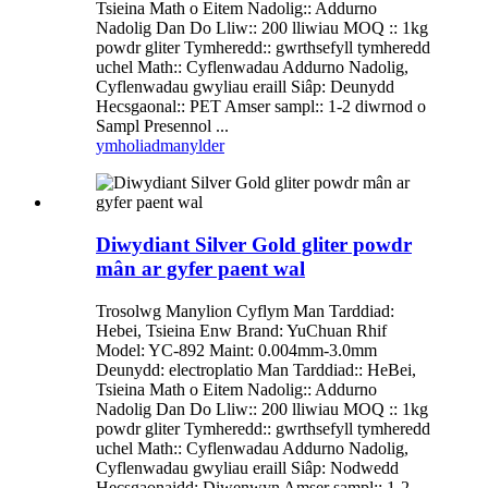
Tsieina Math o Eitem Nadolig:: Addurno
Nadolig Dan Do Lliw:: 200 lliwiau MOQ :: 1kg
powdr gliter Tymheredd:: gwrthsefyll tymheredd
uchel Math:: Cyflenwadau Addurno Nadolig,
Cyflenwadau gwyliau eraill Siâp: Deunydd
Hecsgaonal:: PET Amser sampl:: 1-2 diwrnod o
Sampl Presennol ...
ymholiad
manylder
Diwydiant Silver Gold gliter powdr
mân ar gyfer paent wal
Trosolwg Manylion Cyflym Man Tarddiad:
Hebei, Tsieina Enw Brand: YuChuan Rhif
Model: YC-892 Maint: 0.004mm-3.0mm
Deunydd: electroplatio Man Tarddiad:: HeBei,
Tsieina Math o Eitem Nadolig:: Addurno
Nadolig Dan Do Lliw:: 200 lliwiau MOQ :: 1kg
powdr gliter Tymheredd:: gwrthsefyll tymheredd
uchel Math:: Cyflenwadau Addurno Nadolig,
Cyflenwadau gwyliau eraill Siâp: Nodwedd
Hecsgaonaidd: Diwenwyn Amser sampl:: 1-2