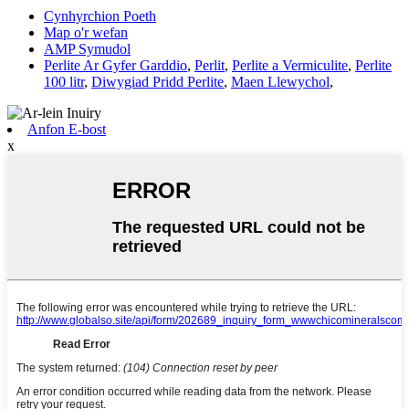
Cynhyrchion Poeth
Map o'r wefan
AMP Symudol
Perlite Ar Gyfer Garddio
,
Perlit
,
Perlite a Vermiculite
,
Perlite
100 litr
,
Diwygiad Pridd Perlite
,
Maen Llewychol
,
Anfon E-bost
x