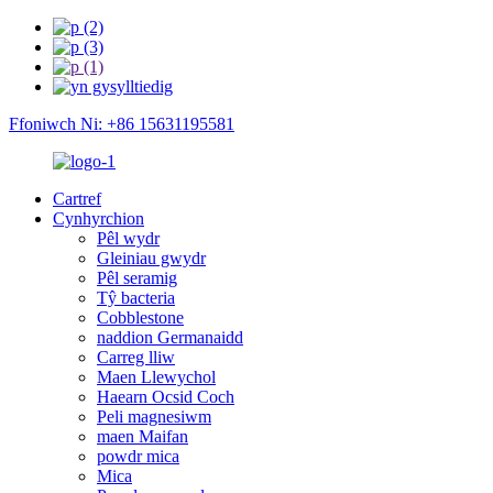
Ffoniwch Ni: +86 15631195581
Cartref
Cynhyrchion
Pêl wydr
Gleiniau gwydr
Pêl seramig
Tŷ bacteria
Cobblestone
naddion Germanaidd
Carreg lliw
Maen Llewychol
Haearn Ocsid Coch
Peli magnesiwm
maen Maifan
powdr mica
Mica