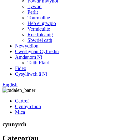
Powdr mwynol
Tywod
Perlit
Tourmaline
Heb ei grwpio
Vermiculite
Roc folcanig
Sbwriel cath
Newyddion
Cwestiynau Cyffredin
Amdanom Ni
Taith Ffatri
Fideo
Cysylltwch â Ni
English
Cartref
Cynhyrchion
Mica
cynnyrch
Categorïau